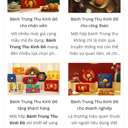
Bánh Trung Thu Kinh Đô
Bánh Trung Thu Kinh Đô
cho nhân viên
cho công đoàn
Với nhiều mức giá cùng
Một hộp bánh Trung thu
mẫu mã đa dạng,
Bánh
không chỉ là món quà
Trung Thu Kinh Đô
mang
truyền thống mà còn thể
đến nhiều lựa chọn phù
hiện sự quan tâm, sẻ chia
hợp cho các doanh nghiệp
và góp phần mang đến
khi triển khai chương trình
không khí đoàn viên trong
quà tặng nhân viên. Từ các
mỗi đơn vị.
hộp bánh 2 bánh, 4 bánh
đến hộp quà dành riêng
cho thiếu nhi, Kinh Đô đều
đáp ứng tốt nhu cầu tặng
Bánh Trung Thu Kinh Đô
Bánh Trung Thu Kinh Đô
quà với số lượng lớn và
tặng khách hàng
cho doanh nghiệp
ngân sách linh hoạt.
Một hộp
Bánh Trung Thu
Là thương hiệu quen thuộc
Kinh Đô
với thiết kế sang
với người tiêu dùng Việt