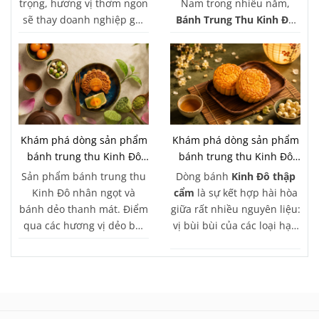
trọng, hương vị thơm ngon
Nam trong nhiều năm,
sẽ thay doanh nghiệp gửi
Bánh Trung Thu Kinh Đô
gắm lời cảm ơn chân
mang đến đa dạng giải
thành và lời chúc về sự
pháp quà tặng dành cho
gắn kết, thịnh vượng trong
doanh nghiệp, từ hộp
chặng đường hợp tác phía
bánh tự chọn, các bộ sưu
trước.
tập hộp quà truyền thống
Khám phá dòng sản phẩm
Khám phá dòng sản phẩm
bánh trung thu Kinh Đô
bánh trung thu Kinh Đô
nhân ngọt
thập cẩm
Sản phẩm bánh trung thu
Dòng bánh
Kinh Đô thập
Kinh Đô nhân ngọt và
cẩm
là sự kết hợp hài hòa
bánh dẻo thanh mát. Điểm
giữa rất nhiều nguyên liệu:
qua các hương vị dẻo bùi
vị bùi bùi của các loại hạt,
được ưa chuộng nhất cho
vị ngọt nhẹ của mứt bí, xen
mâm cỗ rằm thêm trọn
lẫn vị mặn mà, béo ngậy
vẹn.
của thịt và lạp xưởng...