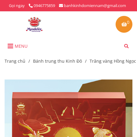
Gọi ngay
0946775859
banhkinhdomiennam@gmail.com
0
MENU
Trang chủ
/
Bánh trung thu Kinh Đô
/
Trăng vàng Hồng Ngọc 