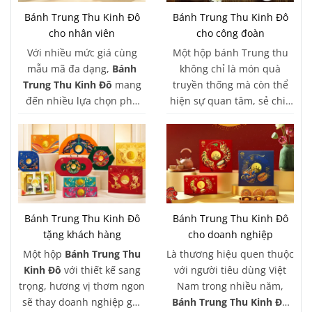
Bánh Trung Thu Kinh Đô
Bánh Trung Thu Kinh Đô
cho nhân viên
cho công đoàn
Với nhiều mức giá cùng
Một hộp bánh Trung thu
mẫu mã đa dạng,
Bánh
không chỉ là món quà
Trung Thu Kinh Đô
mang
truyền thống mà còn thể
đến nhiều lựa chọn phù
hiện sự quan tâm, sẻ chia
hợp cho các doanh nghiệp
và góp phần mang đến
khi triển khai chương trình
không khí đoàn viên trong
quà tặng nhân viên. Từ các
mỗi đơn vị.
hộp bánh 2 bánh, 4 bánh
đến hộp quà dành riêng
cho thiếu nhi, Kinh Đô đều
đáp ứng tốt nhu cầu tặng
Bánh Trung Thu Kinh Đô
Bánh Trung Thu Kinh Đô
quà với số lượng lớn và
tặng khách hàng
cho doanh nghiệp
ngân sách linh hoạt.
Một hộp
Bánh Trung Thu
Là thương hiệu quen thuộc
Kinh Đô
với thiết kế sang
với người tiêu dùng Việt
trọng, hương vị thơm ngon
Nam trong nhiều năm,
sẽ thay doanh nghiệp gửi
Bánh Trung Thu Kinh Đô