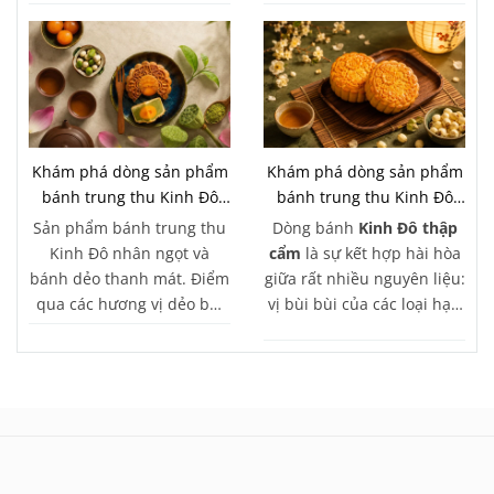
gắm lời cảm ơn chân
mang đến đa dạng giải
thành và lời chúc về sự
pháp quà tặng dành cho
gắn kết, thịnh vượng trong
doanh nghiệp, từ hộp
chặng đường hợp tác phía
bánh tự chọn, các bộ sưu
trước.
tập hộp quà truyền thống
Khám phá dòng sản phẩm
Khám phá dòng sản phẩm
bánh trung thu Kinh Đô
bánh trung thu Kinh Đô
nhân ngọt
thập cẩm
Sản phẩm bánh trung thu
Dòng bánh
Kinh Đô thập
Kinh Đô nhân ngọt và
cẩm
là sự kết hợp hài hòa
bánh dẻo thanh mát. Điểm
giữa rất nhiều nguyên liệu:
qua các hương vị dẻo bùi
vị bùi bùi của các loại hạt,
được ưa chuộng nhất cho
vị ngọt nhẹ của mứt bí, xen
mâm cỗ rằm thêm trọn
lẫn vị mặn mà, béo ngậy
vẹn.
của thịt và lạp xưởng...