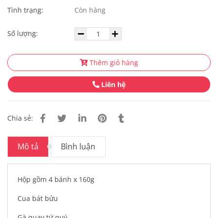
Tình trạng:
Còn hàng
Số lượng:
Thêm giỏ hàng
Liên hệ
Chia sẻ:
Mô tả
Bình luận
Hộp gồm 4 bánh x 160g
Cua bát bửu
Gà quay tứ quý